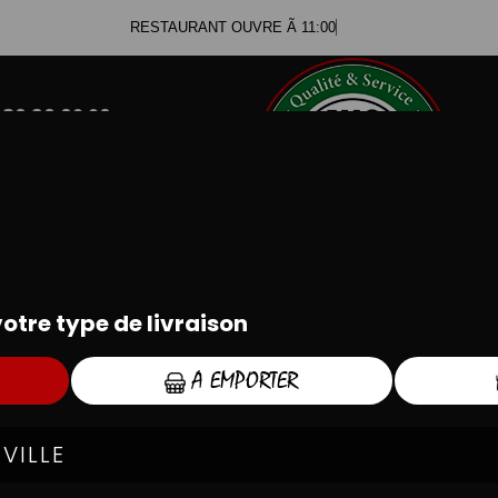
RESTAURANT OUVRE Ã 11:00
.80.36.02.20
.57.57.57.00
PANINIS