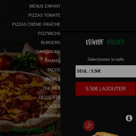
MENUS ENFANT
Programme
PIZZAS TOMATE
De
PIZZAS CRÈME FRAÎCHE
Fidélité
PIZZ'WICHS
Vos
VIANDE
HACHEE
BURGERS
Avis
SANDWICHS
Sélectionnez la taille
Zones
PANINIS
de
TACOS
Livraison
BOWLS
5.50€ | AJOUTER
TEX MEX
DESSERTS
GLACES
BOISSONS
Allergènes