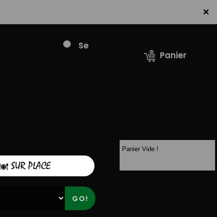
×
Se
Panier
connecter /
S'inscrire
Panier Vide !