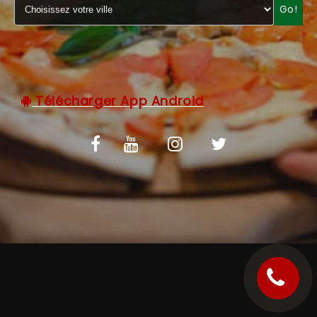
Go!
C.G.V
Télécharger App Android