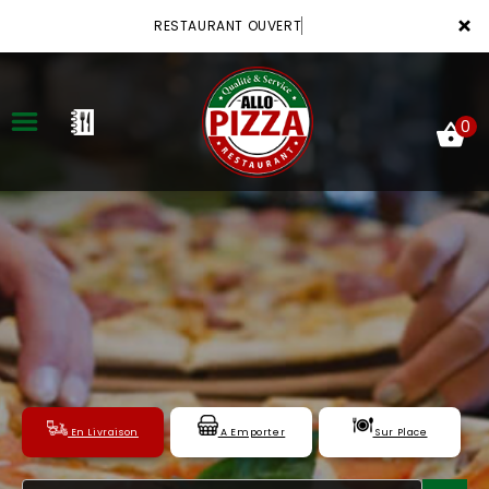
×
RESTAURANT OUVERT
0
ACCUEIL
LA CARTE
VOTRE COMPTE
NOTRE RESTAURANT
En Livraison
A Emporter
Sur Place
VOS AVIS
MENTIONS LÉGALES