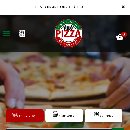
×
RESTAURANT OUVRE Ã 11:00
0
ACCUEIL
LA CARTE
VOTRE COMPTE
NOTRE RESTAURANT
VOS AVIS
En Livraison
A Emporter
Sur Place
MENTIONS LÉGALES