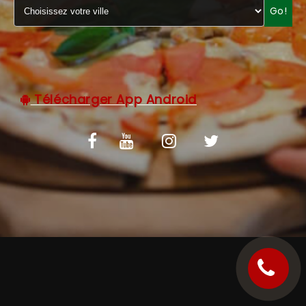
Go!
C.G.V
Télécharger App Android