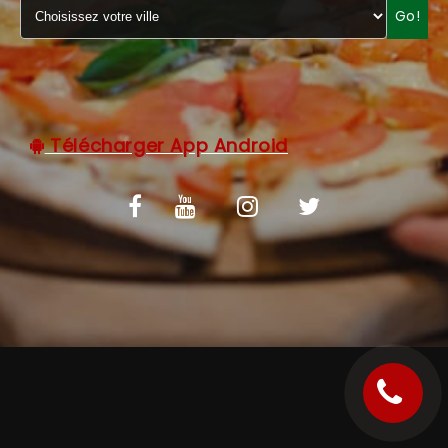
Go!
C.G.V
Télécharger App Android