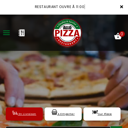
×
RESTAURANT OUVRE Ã 11:00
0
ACCUEIL
LA CARTE
VOTRE COMPTE
NOTRE RESTAURANT
VOS AVIS
En Livraison
A Emporter
Sur Place
MENTIONS LÉGALES