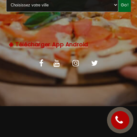
Go!
C.G.V
Télécharger App Android