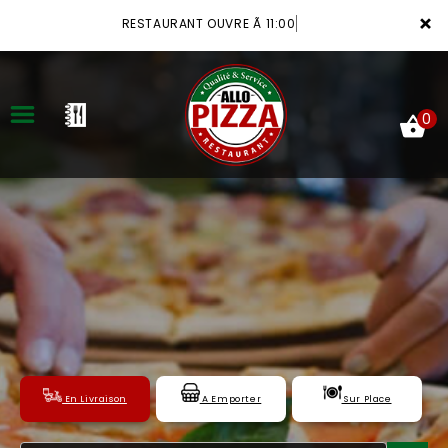
×
RESTAURANT OUVRE Ã 11:00
0
ACCUEIL
LA CARTE
VOTRE COMPTE
NOTRE RESTAURANT
VOS AVIS
En Livraison
A Emporter
Sur Place
MENTIONS LÉGALES