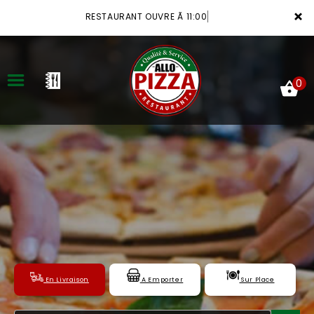
×
RESTAURANT OUVRE Ã 11:00
0
ACCUEIL
LA CARTE
VOTRE COMPTE
NOTRE RESTAURANT
VOS AVIS
En Livraison
A Emporter
Sur Place
MENTIONS LÉGALES