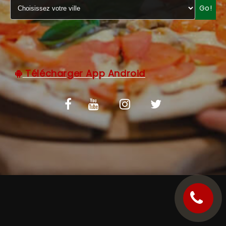
Go!
C.G.V
Télécharger App Android