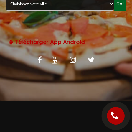
Go!
C.G.V
Télécharger App Android