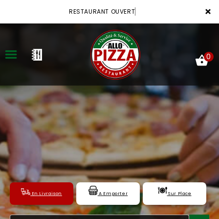
×
RESTAURANT OUVERT
0
ACCUEIL
LA CARTE
VOTRE COMPTE
NOTRE RESTAURANT
En Livraison
A Emporter
Sur Place
VOS AVIS
MENTIONS LÉGALES