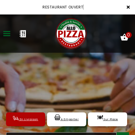
×
RESTAURANT OUVERT
0
ACCUEIL
LA CARTE
VOTRE COMPTE
NOTRE RESTAURANT
En Livraison
A Emporter
Sur Place
VOS AVIS
MENTIONS LÉGALES