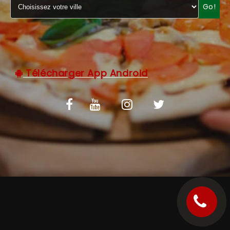
Go!
C.G.V
Télécharger App Android