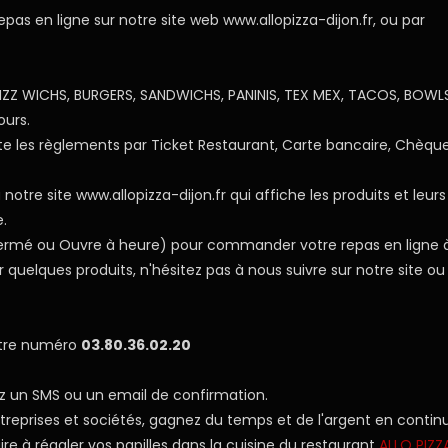
 en ligne sur notre site web www.allopizza-dijon.fr, ou par
 PIZZ WICHS, BURGERS, SANDWICHS, PANINIS, TEX MEX, TACOS, BOWLS
ours.
 les règlements par Ticket Restaurant, Carte bancaire, Chèque
otre site www.allopizza-dijon.fr qui affiche les produits et leurs 
e.
, Fermé ou Ouvre à heure) pour commander votre repas en ligne à
uelques produits, n'hésitez pas à nous suivre sur notre site ou
otre numéro
03.80.36.02.20
z un SMS ou un email de confirmation.
entreprises et sociétés, gagnez du temps et de l'argent en contin
ire à régaler vos papilles dans la cuisine du restaurant
ALLO PIZZ