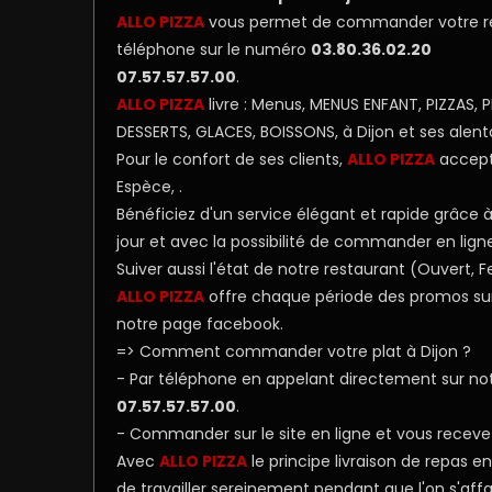
ALLO PIZZA
vous permet de commander votre repas
Programme
téléphone sur le numéro
03.80.36.02.20
De
07.57.57.57.00
.
Fidélité
ALLO PIZZA
livre : Menus, MENUS ENFANT, PIZZAS,
DESSERTS, GLACES, BOISSONS, à Dijon et ses alent
Vos
Pour le confort de ses clients,
ALLO PIZZA
accepte
Avis
Espèce, .
Bénéficiez d'un service élégant et rapide grâce à n
Zones
jour et avec la possibilité de commander en lign
de
Suiver aussi l'état de notre restaurant (Ouvert
Livraison
ALLO PIZZA
offre chaque période des promos sur q
notre page facebook.
=> Comment commander votre plat à Dijon ?
- Par téléphone en appelant directement sur n
07.57.57.57.00
.
- Commander sur le site en ligne et vous receve
Avec
ALLO PIZZA
le principe livraison de repas 
de travailler sereinement pendant que l'on s'affa