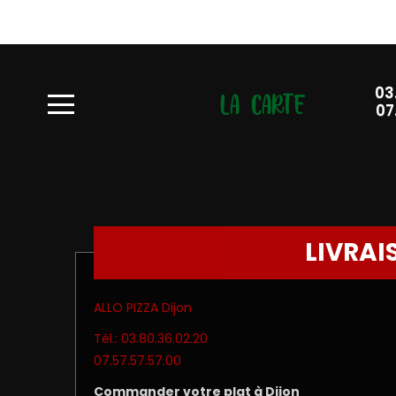
À
Emporter
03
LA CARTE
07
Allergènes
Charte
Qualité
C.G.V
LIVRAI
Contact
ALLO PIZZA Dijon
Mentions
Tél.: 03.80.36.02.20
Légales
07.57.57.57.00
Mobile
Commander votre plat à Dijon