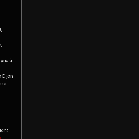
,
,
prix à
 Dijon
 sur
uant
A
.