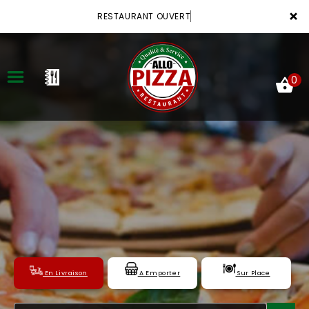
×
RESTAURANT OUVERT
0
ACCUEIL
LA CARTE
VOTRE COMPTE
NOTRE RESTAURANT
En Livraison
A Emporter
Sur Place
VOS AVIS
MENTIONS LÉGALES