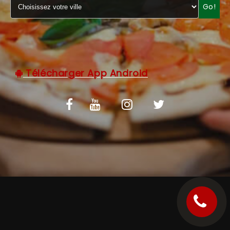
Go!
C.G.V
Télécharger App Android