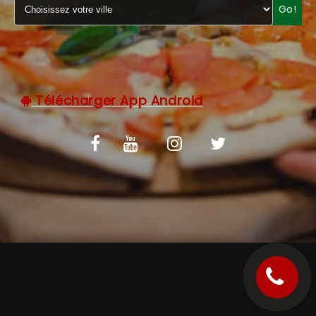
Go!
C.G.V
Télécharger App Android