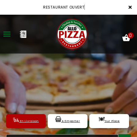
×
RESTAURANT OUVERT
0
ACCUEIL
LA CARTE
VOTRE COMPTE
NOTRE RESTAURANT
En Livraison
A Emporter
Sur Place
VOS AVIS
MENTIONS LÉGALES