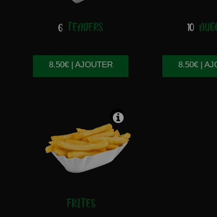
6
TENDERS
10
NUGG
8.50€ | AJOUTER
8.50€ | A
FRITES