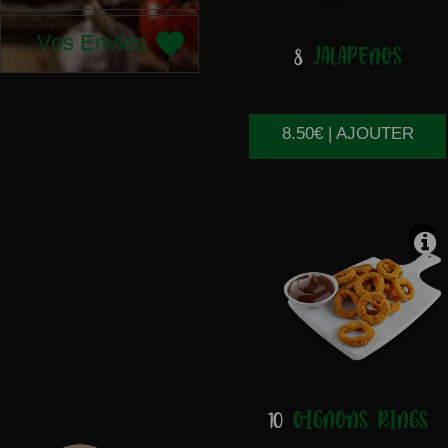
Vos Envies
8
JALAPENOS
8.50€ | AJOUTER
10
OIGNONS RINGS