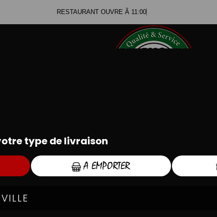
RESTAURANT OUVRE Ã 11:00
.80.36.02.20
.57.57.57.00
TEX MEX