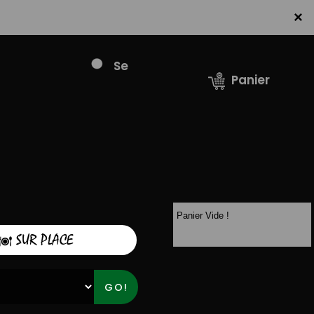
×
Se
Panier
connecter /
S'inscrire
Panier Vide !