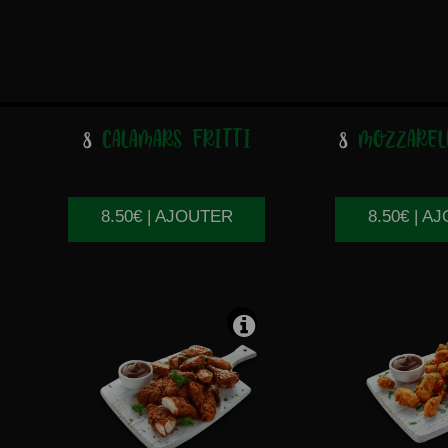
8
CALAMARS FRITTI
8
MOZZARELL
8.50€ | AJOUTER
8.50€ | A