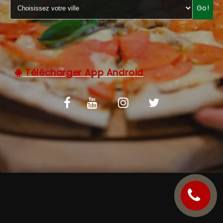
Go!
C.G.V
Télécharger App Android