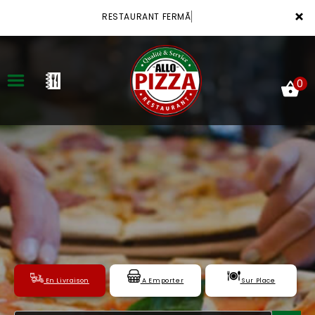
×
RESTAURANT FERMÃ
0
ACCUEIL
LA CARTE
VOTRE COMPTE
NOTRE RESTAURANT
VOS AVIS
En Livraison
A Emporter
Sur Place
MENTIONS LÉGALES