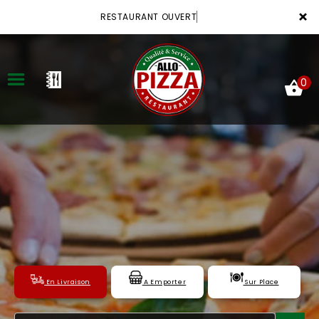
×
RESTAURANT OUVERT
0
ACCUEIL
LA CARTE
VOTRE COMPTE
NOTRE RESTAURANT
En Livraison
A Emporter
Sur Place
VOS AVIS
MENTIONS LÉGALES