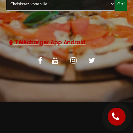
Go!
C.G.V
Télécharger App Android