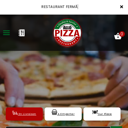
×
RESTAURANT FERMÃ
0
ACCUEIL
LA CARTE
VOTRE COMPTE
NOTRE RESTAURANT
VOS AVIS
En Livraison
A Emporter
Sur Place
MENTIONS LÉGALES