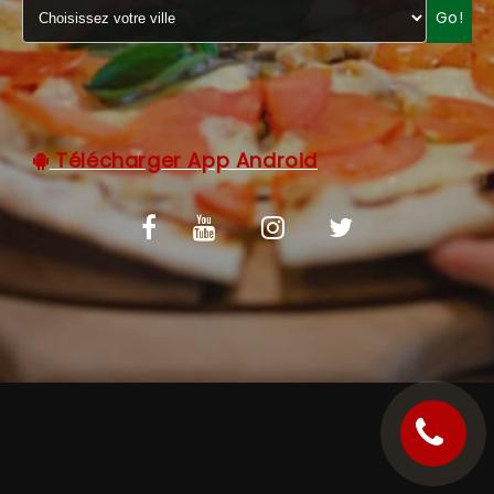
Go!
C.G.V
Télécharger App Android