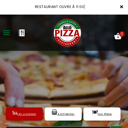
×
RESTAURANT OUVRE Ã 11:00
0
ACCUEIL
LA CARTE
VOTRE COMPTE
NOTRE RESTAURANT
VOS AVIS
En Livraison
A Emporter
Sur Place
MENTIONS LÉGALES