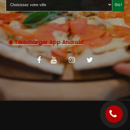
Go!
C.G.V
Télécharger App Android