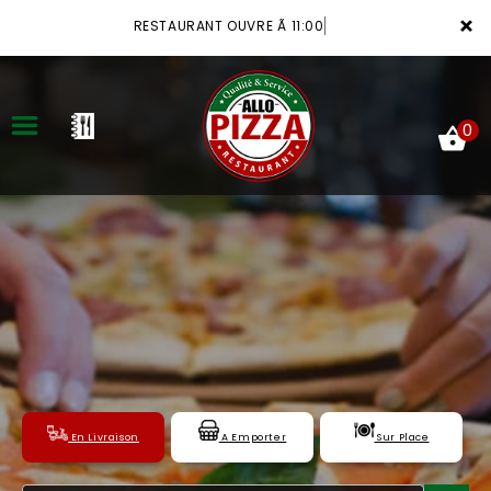
×
RESTAURANT OUVRE Ã 11:00
0
ACCUEIL
LA CARTE
VOTRE COMPTE
NOTRE RESTAURANT
VOS AVIS
En Livraison
A Emporter
Sur Place
MENTIONS LÉGALES