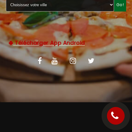
Go!
C.G.V
Télécharger App Android