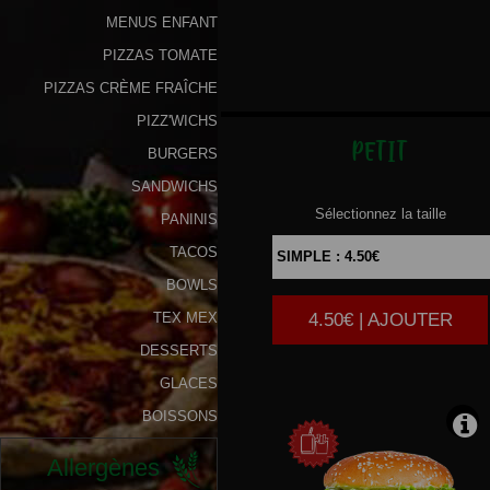
MENUS ENFANT
Programme
PIZZAS TOMATE
De
PIZZAS CRÈME FRAÎCHE
Fidélité
PIZZ'WICHS
Vos
PETIT
BURGERS
Avis
SANDWICHS
Sélectionnez la taille
Zones
PANINIS
de
TACOS
Livraison
BOWLS
4.50€ | AJOUTER
TEX MEX
DESSERTS
GLACES
BOISSONS
Allergènes