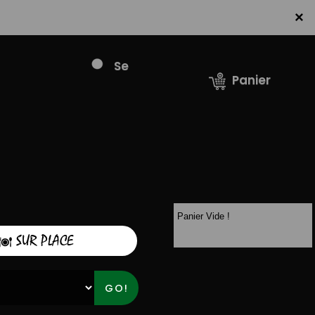
×
Se
Panier
connecter /
S'inscrire
Panier Vide !