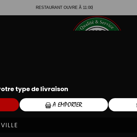
RESTAURANT OUVRE Ã 11:00
.80.36.02.20
.57.57.57.00
BURGERS